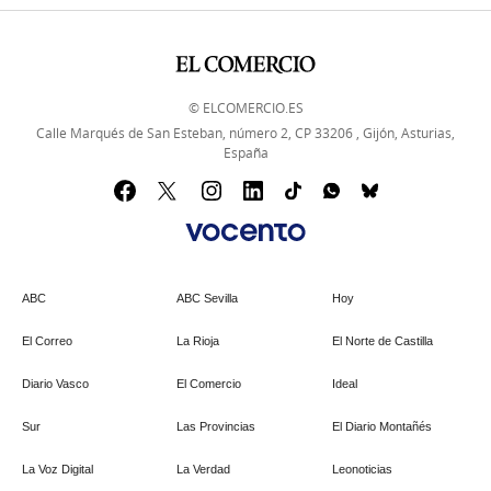
© ELCOMERCIO.ES
Calle Marqués de San Esteban, número 2, CP 33206 , Gijón, Asturias,
España
ABC
ABC Sevilla
Hoy
El Correo
La Rioja
El Norte de Castilla
Diario Vasco
El Comercio
Ideal
Sur
Las Provincias
El Diario Montañés
La Voz Digital
La Verdad
Leonoticias